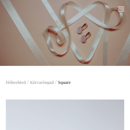
/
/
Hõbeehted
Kõrvarõngad
Square