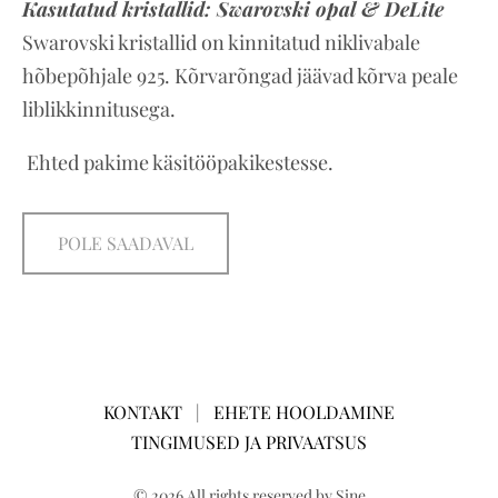
Kasutatud kristallid:
Swarovski opal & DeLite
Swarovski kristallid on kinnitatud niklivabale
hõbepõhjale 925. Kõrvarõngad jäävad kõrva peale
liblikkinnitusega.
Ehted pakime käsitööpakikestesse.
POLE SAADAVAL
KONTAKT
|
EHETE HOOLDAMINE
TINGIMUSED JA PRIVAATSUS
© 2026 All rights reserved by Sine