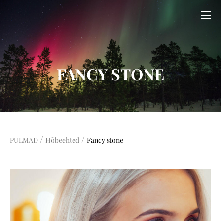
FANCY STONE
/
/
PULMAD
Hõbeehted
Fancy stone